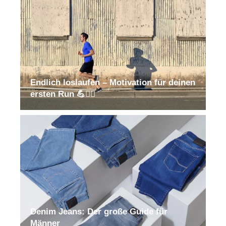
Endlich loslaufen – Motivation für deinen
ersten Run 💪🏃‍♂️
Denim Jeans: Der große Guide für
Männer