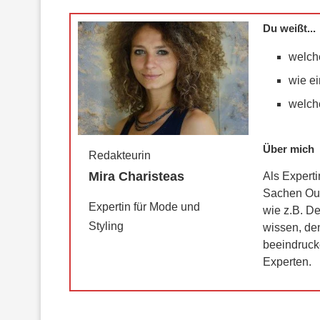
Jeanspflege
Du weißt...
welch
Wer hat´s
erfunden?
wie ei
welche
Jeans Begriffe
Über mich
Redakteurin
Mira Charisteas
Als Experti
Sachen Outf
Expertin für Mode und
wie z.B. De
Styling
wissen, de
beeindruck
Experten.