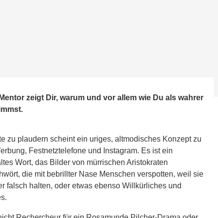
e Mentor zeigt Dir, warum und vor allem wie Du als wahrer
nimmst.
te zu plaudern scheint ein uriges, altmodisches Konzept zu
erbung, Festnetztelefone und Instagram. Es ist ein
ltes Wort, das Bilder von mürrischen Aristokraten
wört, die mit bebrillter Nase Menschen verspotten, weil sie
 falsch halten, oder etwas ebenso Willkürliches und
s.
nicht Rechercheur für ein Rosamunde Pilcher-Drama oder