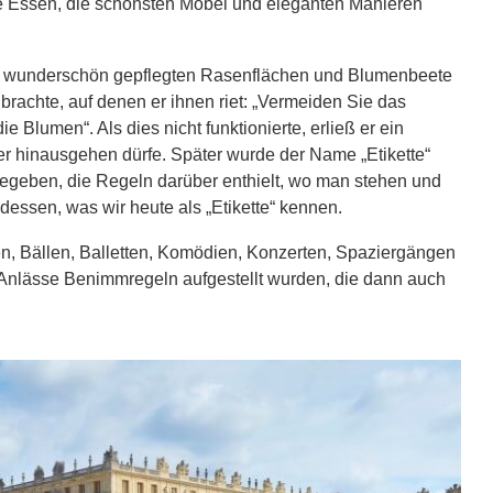
e Essen, die schönsten Möbel und eleganten Manieren
eine wunderschön gepflegten Rasenflächen und Blumenbeete
nbrachte, auf denen er ihnen riet: „Vermeiden Sie das
e Blumen“. Als dies nicht funktionierte, erließ er ein
der hinausgehen dürfe. Später wurde der Name „Etikette“
n gegeben, die Regeln darüber enthielt, wo man stehen und
dessen, was wir heute als „Etikette“ kennen.
n, Bällen, Balletten, Komödien, Konzerten, Spaziergängen
 Anlässe Benimmregeln aufgestellt wurden, die dann auch