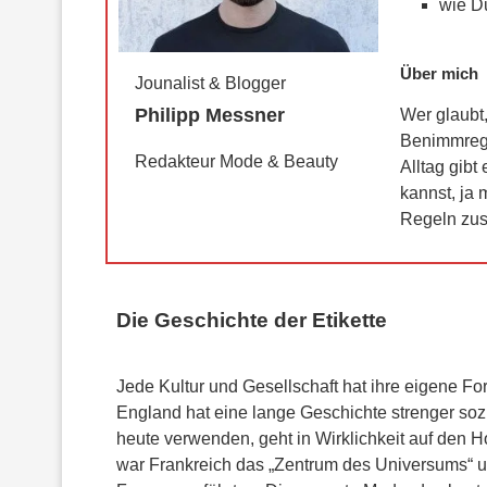
wie D
Über mich
Jounalist & Blogger
Philipp Messner
Wer glaubt,
Benimmregel
Redakteur Mode & Beauty
Alltag gib
kannst, ja 
Regeln zusa
Die Geschichte der Etikette
Jede Kultur und Gesellschaft hat ihre eigene For
England hat eine lange Geschichte strenger sozia
heute verwenden, geht in Wirklichkeit auf den H
war Frankreich das „Zentrum des Universums“ un