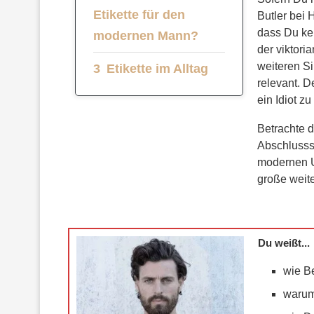
Etikette für den
Butler bei 
dass Du ke
modernen Mann?
der viktori
weiteren Si
Etikette im Alltag
relevant. D
ein Idiot zu
Betrachte d
Abschlusssc
modernen U
große weit
Du weißt...
wie B
warum 