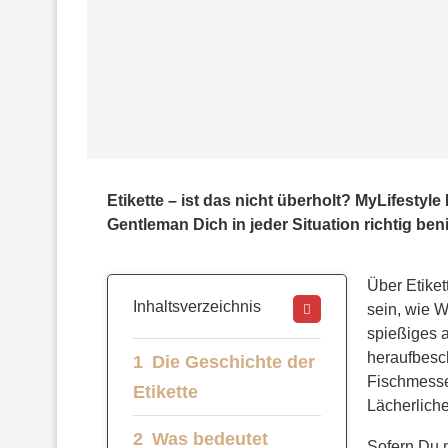
Etikette – ist das nicht überholt? MyLifestyl
Gentleman Dich in jeder Situation richtig be
Über Etiket
Inhaltsverzeichnis
sein, wie W
spießiges a
heraufbesch
Die Geschichte der
Fischmesser
Etikette
Lächerliche
Was bedeutet
Sofern Du 