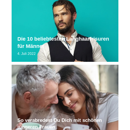
Die 10 beliebtesten Langhaarfrisuren
für Männer
4. Juli 2022
So verabredest Du Dich mit schönen
jüngeren Frauen