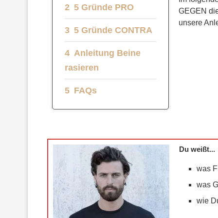
5 Gründe PRO
GEGEN die 
unsere Anle
5 Gründe CONTRA
Anleitung Beine
rasieren
FAQs
Du weißt...
was F
was G
wie Du