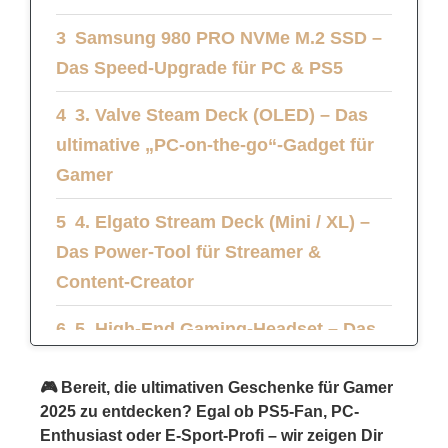
Samsung 980 PRO NVMe M.2 SSD –
Das Speed-Upgrade für PC & PS5
3. Valve Steam Deck (OLED) – Das
ultimative „PC-on-the-go“-Gadget für
Gamer
4. Elgato Stream Deck (Mini / XL) –
Das Power-Tool für Streamer &
Content-Creator
5. High-End Gaming-Headset – Das
wichtigste Upgrade für Multiplayer-
🎮 Bereit, die ultimativen Geschenke für Gamer
Gamer
2025 zu entdecken? Egal ob PS5-Fan, PC-
6. Razer Huntsman V3 Pro – Das
Enthusiast oder E-Sport-Profi – wir zeigen Dir