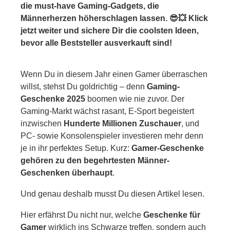
die must-have Gaming-Gadgets, die
ultimative Esport-Keyboard für
Männerherzen höherschlagen lassen. 😎💥 Klick
maximale Präzision & Speed
jetzt weiter und sichere Dir die coolsten Ideen,
bevor alle Beststeller ausverkauft sind!
7. High-Performance Gaming-Maus –
Das Aim-Upgrade, das jeder Gamer
Wenn Du in diesem Jahr einen Gamer überraschen
braucht
willst, stehst Du goldrichtig – denn
Gaming-
Geschenke 2025
boomen wie nie zuvor. Der
8. 27" Gaming-Monitor mit 144–180
Gaming-Markt wächst rasant, E-Sport begeistert
Hz – Das ultimative Upgrade für jeden
inzwischen
Hunderte Millionen Zuschauer
, und
Gamer
PC- sowie Konsolenspieler investieren mehr denn
je in ihr perfektes Setup. Kurz:
Gamer-Geschenke
9. Secretlab Titan – Der Premium
gehören zu den begehrtesten Männer-
Geschenken überhaupt
.
Gaming Chair für Männer, die Komfort
& Power wollen
Und genau deshalb musst Du diesen Artikel lesen.
10. Geschenkkarten & Gaming-
Hier erfährst Du nicht nur, welche
Geschenke für
Gamer
wirklich ins Schwarze treffen, sondern auch
Abos – Das flexibelste Geschenk für