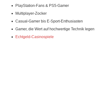
PlayStation-Fans & PS5-Gamer
Multiplayer-Zocker
Casual-Gamer bis E-Sport-Enthusiasten
Gamer, die Wert auf hochwertige Technik legen
Echtgeld-Casinospiele
Newsletter
Erhalte exklusive Einblicke, aktuelle News und
wertvolle Tipps direkt in Dein Postfach. Verpasse
keine Updates mehr – melde Dich jetzt an und
bleib immer auf dem Laufenden!