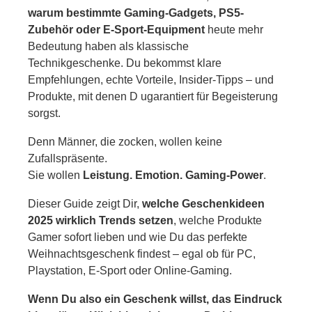
warum bestimmte Gaming-Gadgets, PS5-
Gamer 2025
Zubehör oder E-Sport-Equipment
heute mehr
Bedeutung haben als klassische
Fazit: Das perfekte Gamer-
Technikgeschenke. Du bekommst klare
Geschenk wartet auf dich!
Empfehlungen, echte Vorteile, Insider-Tipps – und
Produkte, mit denen D ugarantiert für Begeisterung
FAQ – Häufig gestellte Fragen zu
sorgst.
Geschenke für Gamer
Denn Männer, die zocken, wollen keine
Zufallspräsente.
Sie wollen
Leistung. Emotion. Gaming-Power
.
Dieser Guide zeigt Dir,
welche Geschenkideen
2025 wirklich Trends setzen
, welche Produkte
Gamer sofort lieben und wie Du das perfekte
Weihnachtsgeschenk findest – egal ob für PC,
Playstation, E-Sport oder Online-Gaming.
Wenn Du also ein Geschenk willst, das Eindruck