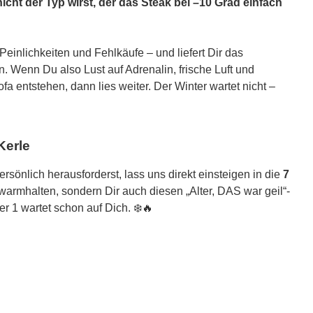
icht der Typ wirst, der das Steak bei –10 Grad einfach
 Peinlichkeiten und Fehlkäufe – und liefert Dir das
. Wenn Du also Lust auf Adrenalin, frische Luft und
fa entstehen, dann lies weiter. Der Winter wartet nicht –
Kerle
rsönlich herausforderst, lass uns direkt einsteigen in die
7
r warmhalten, sondern Dir auch diesen „Alter, DAS war geil“-
r 1 wartet schon auf Dich. ❄️🔥