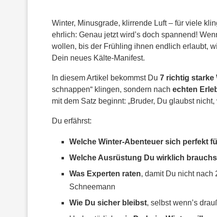
FAQ – Häufige Fragen zu Winter Ou
Winter, Minusgrade, klirrende Luft – für viele k
ehrlich: Genau jetzt wird’s doch spannend! Wen
wollen, bis der Frühling ihnen endlich erlaubt,
Dein neues Kälte-Manifest.
In diesem Artikel bekommst Du
7 richtig stark
schnappen“ klingen, sondern nach
echten Erle
mit dem Satz beginnt: „Bruder, Du glaubst nich
Du erfährst:
Welche Winter-Abenteuer sich perfekt fü
Welche Ausrüstung Du wirklich brauchst
Was Experten raten
, damit Du nicht nach 
Schneemann
Wie Du sicher bleibst
, selbst wenn’s dra