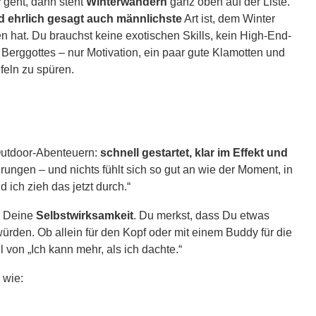
r
geht, dann steht
Winterwandern
ganz oben auf der Liste.
nd ehrlich gesagt auch männlichste
Art ist, dem Winter
en hat. Du brauchst keine exotischen Skills, kein High-End-
 Berggottes – nur Motivation, ein paar gute Klamotten und
feln zu spüren.
Outdoor-Abenteuern:
schnell gestartet, klar im Effekt und
ungen – und nichts fühlt sich so gut an wie der Moment, in
 ich zieh das jetzt durch.“
ch Deine
Selbstwirksamkeit
. Du merkst, dass Du etwas
würden. Ob allein für den Kopf oder mit einem Buddy für die
 von „Ich kann mehr, als ich dachte.“
 wie: